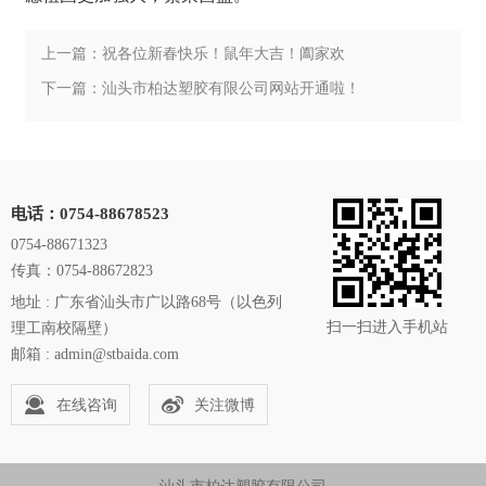
上一篇：祝各位新春快乐！鼠年大吉！阖家欢
乐！福鼠呈祥！瑞鼠运财！
下一篇：汕头市柏达塑胶有限公司网站开通啦！
电话：0754-88678523
0754-88671323
传真：0754-88672823
地址 : 广东省汕头市广以路68号（以色列
扫一扫进入手机站
理工南校隔壁）
邮箱 : admin@stbaida.com
在线咨询
关注微博