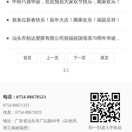
中秋巧遇华诞，在此预祝大家双节快乐，阖家欢乐！
2020-09-29
祝各位新春快乐！鼠年大吉！阖家欢乐！福鼠呈祥！
2020-01-14
瑞鼠运财！
汕头市柏达塑胶有限公司祝福祖国母亲70周年华诞，
2019-10-01
愿祖国更加强大，繁荣昌盛
首页
上一页
下一页
尾页
1
/2
电话：0754-88678523
0754-88671323
传真：0754-88672823
地址 : 广东省汕头市广以路68号（以色列
扫一扫进入手机站
理工南校隔壁）